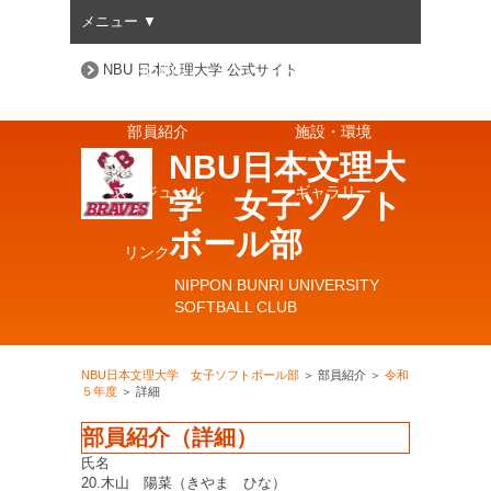
メニュー ▼
NBU 日本文理大学 公式サイト
HOME
チーム
プロフィール
部員紹介
施設・環境
NBU日本文理大
スケジュール
ギャラリー
学 女子ソフト
ボール部
リンク
NIPPON BUNRI UNIVERSITY
SOFTBALL CLUB
NBU日本文理大学 女子ソフトボール部
＞
部員紹介 ＞
令和
５年度
＞
詳細
部員紹介（詳細）
氏名
20.木山 陽菜（きやま ひな）