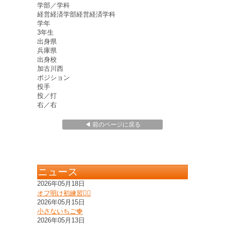
学部／学科
経営経済学部経営経済学科
学年
3年生
出身県
兵庫県
出身校
加古川西
ポジション
投手
投／打
右／右
◀ 前のページに戻る
ニュース
2026年05月18日
オフ明け初練習❤️‍🔥
2026年05月15日
小さないちご🍓
2026年05月13日