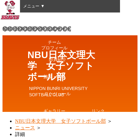
メニュー ▼
HOME
NBU 日本文理大学 公式サイト
チーム
プロフィール
NBU日本文理大
部員紹介
学 女子ソフト
ボール部
施設・環境
NIPPON BUNRI UNIVERSITY
スケジュール
SOFTBALL CLUB
ギャラリー
リンク
NBU日本文理大学 女子ソフトボール部
＞
ニュース
＞
詳細