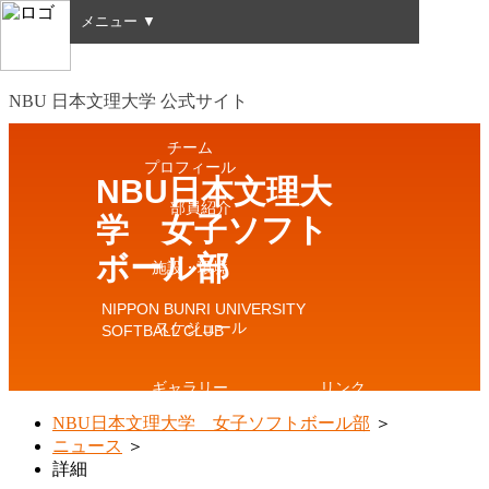
メニュー ▼
HOME
NBU 日本文理大学 公式サイト
チーム
プロフィール
NBU日本文理大
部員紹介
学 女子ソフト
ボール部
施設・環境
NIPPON BUNRI UNIVERSITY
スケジュール
SOFTBALL CLUB
ギャラリー
リンク
NBU日本文理大学 女子ソフトボール部
＞
ニュース
＞
詳細