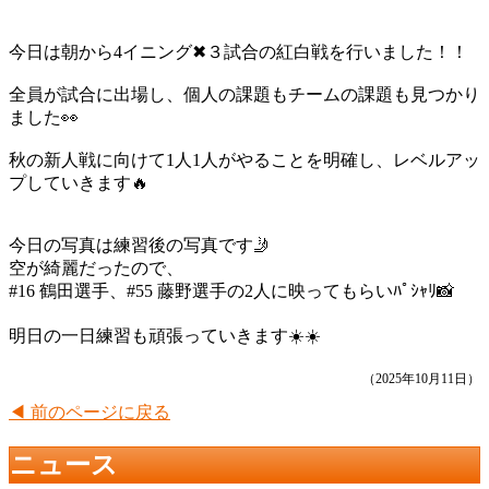
今日は朝から4イニング✖︎３試合の紅白戦を行いました！！
全員が試合に出場し、個人の課題もチームの課題も見つかり
ました👀
秋の新人戦に向けて1人1人がやることを明確し、レベルアッ
プしていきます🔥
今日の写真は練習後の写真です🤳
空が綺麗だったので、
#16 鶴田選手、#55 藤野選手の2人に映ってもらいﾊﾟｼｬﾘ📸
明日の一日練習も頑張っていきます☀️☀️
（2025年10月11日）
◀ 前のページに戻る
ニュース