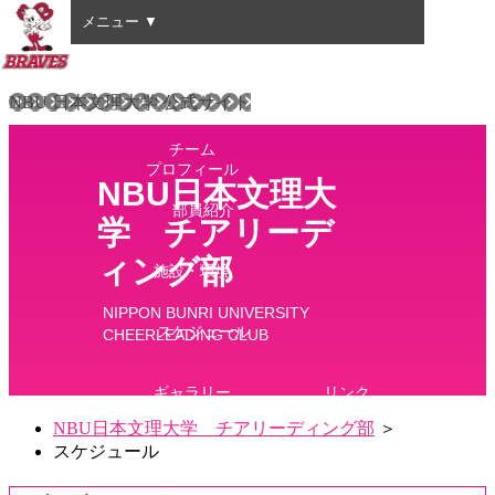
メニュー ▼
HOME
NBU 日本文理大学 公式サイト
チーム
プロフィール
NBU日本文理大
部員紹介
学 チアリーデ
ィング部
施設・環境
NIPPON BUNRI UNIVERSITY
スケジュール
CHEERLEADING CLUB
ギャラリー
リンク
NBU日本文理大学 チアリーディング部
＞
スケジュール