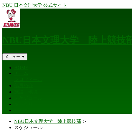
NBU 日本文理大学 公式サイト
NBU日本文理大学 陸上競技
メニュー ▼
HOME
チーム
プロフィール
部員紹介
施設・環境
スケジュール
ギャラリー
リンク
NBU日本文理大学 陸上競技部
＞
スケジュール