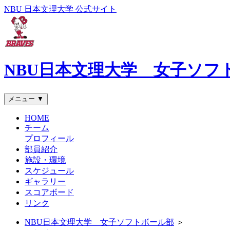
NBU 日本文理大学 公式サイト
NBU日本文理大学 女子ソフ
メニュー ▼
HOME
チーム
プロフィール
部員紹介
施設・環境
スケジュール
ギャラリー
スコアボード
リンク
NBU日本文理大学 女子ソフトボール部
＞