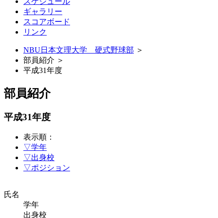
スケジュール
ギャラリー
スコアボード
リンク
NBU日本文理大学 硬式野球部
＞
部員紹介 ＞
平成31年度
部員紹介
平成31年度
表示順：
▽学年
▽出身校
▽ポジション
氏名
学年
出身校