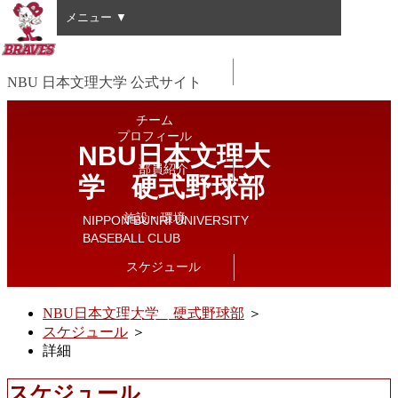
メニュー ▼
HOME
NBU 日本文理大学 公式サイト
チーム
プロフィール
NBU日本文理大
部員紹介
学 硬式野球部
施設・環境
NIPPON BUNRI UNIVERSITY
BASEBALL CLUB
スケジュール
NBU日本文理大学 硬式野球部
＞
ギャラリー
リンク
スケジュール
＞
詳細
スケジュール