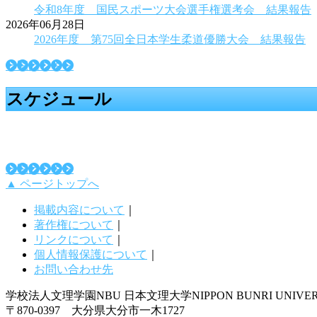
令和8年度 国民スポーツ大会選手権選考会 結果報告
2026年06月28日
2026年度 第75回全日本学生柔道優勝大会 結果報告
一覧はこちら
スケジュール
一覧はこちら
▲ ページトップへ
掲載内容について
｜
著作権について
｜
リンクについて
｜
個人情報保護について
｜
お問い合わせ先
学校法人文理学園
NBU 日本文理大学
NIPPON BUNRI UNIVE
〒870-0397 大分県大分市一木1727