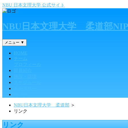
NBU 日本文理大学 公式サイト
NBU日本文理大学 柔道部
NI
メニュー ▼
HOME
チーム
プロフィール
部員紹介
施設・環境
スケジュール
ギャラリー
リンク
NBU日本文理大学 柔道部
＞
リンク
リンク